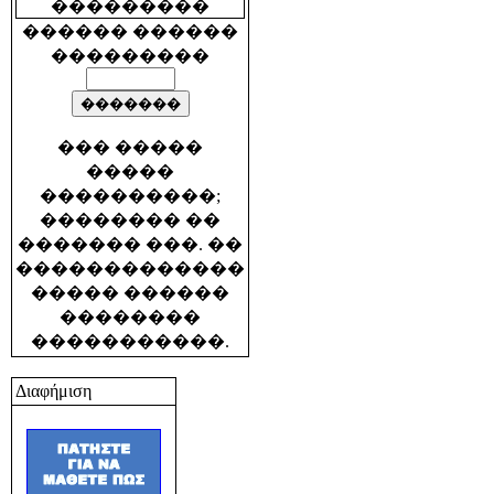
������ ������
���������
��� �����
�����
����������;
�������� ��
������� ���. ��
�������������
����� ������
��������
�����������.
Διαφήμιση