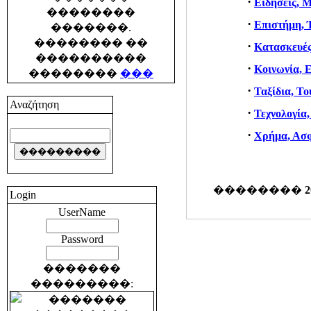
·
Ειδήσεις,
��������
·
Επιστήμη, 
�������.
�������� ��
·
Κατασκευές
����������
·
Κοινωνία, 
��������
���
·
Ταξίδια, Το
Αναζήτηση
·
Τεχνολογία,
·
Χρήμα, Ασφ
��������
2
Login
UserName
Password
�������
���������: