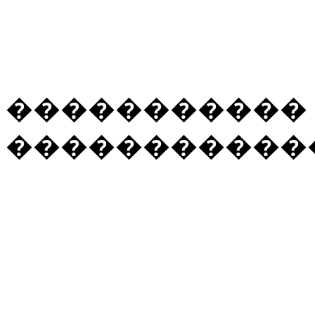
����������� �
�����������