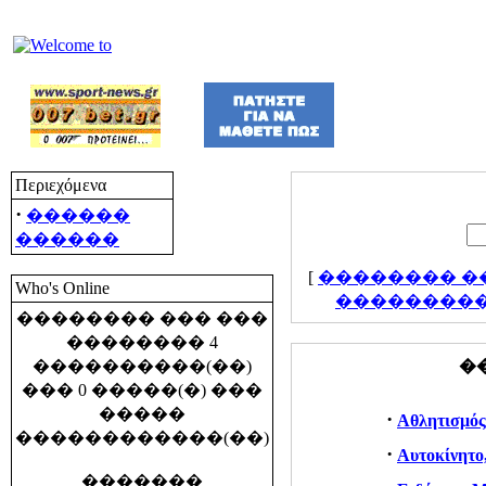
Περιεχόμενα
·
������
������
[
�������� �
Who's Online
���������
�������� ��� ���
�������� 4
����������(��)
�
��� 0 �����(�) ���
�����
·
Αθλητισμός
������������(��)
·
Αυτοκίνητο
�������